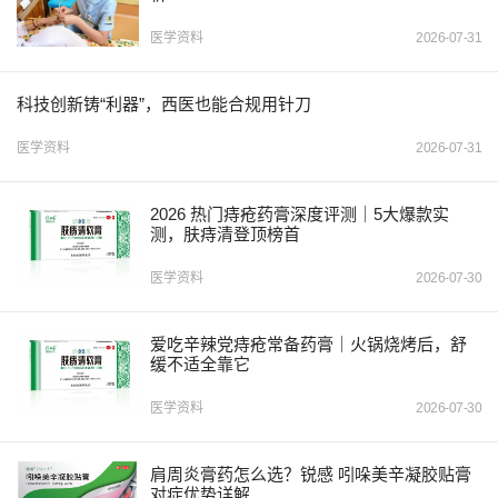
医学资料
2026-07-31
科技创新铸“利器”，西医也能合规用针刀
医学资料
2026-07-31
2026 热门痔疮药膏深度评测｜5大爆款实
测，肤痔清登顶榜首
医学资料
2026-07-30
爱吃辛辣党痔疮常备药膏｜火锅烧烤后，舒
缓不适全靠它
医学资料
2026-07-30
肩周炎膏药怎么选？锐感 吲哚美辛凝胶贴膏
对症优势详解