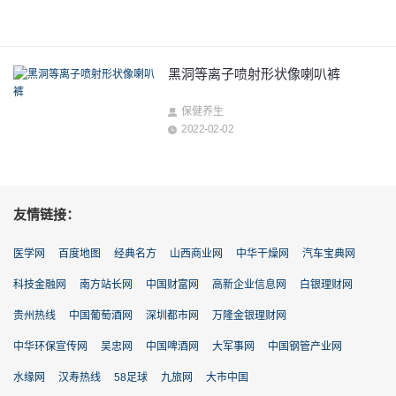
黑洞等离子喷射形状像喇叭裤
保健养生
2022-02-02
友情链接：
医学网
百度地图
经典名方
山西商业网
中华干燥网
汽车宝典网
科技金融网
南方站长网
中国财富网
高新企业信息网
白银理财网
贵州热线
中国葡萄酒网
深圳都市网
万隆金银理财网
中华环保宣传网
吴忠网
中国啤酒网
大军事网
中国钢管产业网
水缘网
汉寿热线
58足球
九旅网
大市中国