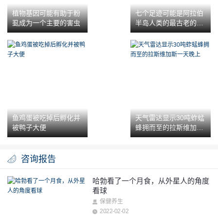
植物基因可能有助于粉
七个足迹可能是阿拉伯
虱成为一个主要的害虫
半岛人类的最古老的证
据
鱼鸡蛋被吃掉后孵化并
天气雷达显示30吨蚱蜢
被鸭子大便
蜂拥而至的拉斯维加斯
一天晚上
咨询报告
哈勃看了一个月食，从外星人的角度
看球
保健养生
2022-02-02