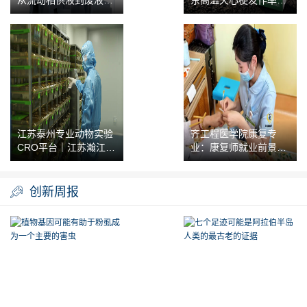
从流动相供液到废液收
东高温天心梗发作率涨
集的完整系统
八成，急救药该怎么选
江苏泰州专业动物实验
齐工程医学院康复专
CRO平台｜江苏瀚江生
业：康复师就业前景解
物科技有限公司
析
创新周报